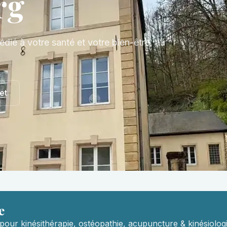
rg
édié à votre santé et votre bien-être, au
et
e
pour kinésithérapie, ostéopathie, acupuncture & kinésiologi