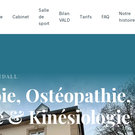
Salle
Bilan
Notre
pe
Cabinet
de
Tarifs
FAQ
VALD
histoir
sport
NDALL
ie, Ostéopathie,
 & Kinésiologie