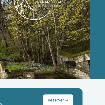
Réserver →
e.