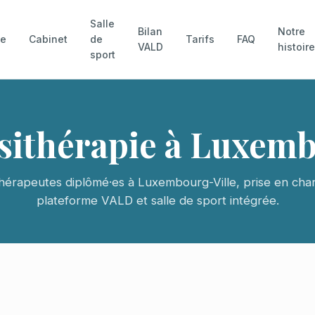
Salle
Bilan
Notre
pe
Cabinet
de
Tarifs
FAQ
VALD
histoir
sport
sithérapie à Luxem
thérapeutes diplômé·es à Luxembourg-Ville, prise en ch
plateforme VALD et salle de sport intégrée.