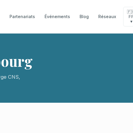
🇫
Partenariats
Événements
Blog
Réseaux
F
e
▾
bourg
arge CNS,