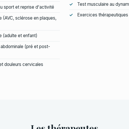
Test musculaire au dyna
 sport et reprise d'activité
Exercices thérapeutiques 
e (AVC, sclérose en plaques,
e (adulte et enfant)
 abdominale (pré et post-
et douleurs cervicales
Les thérapeutes