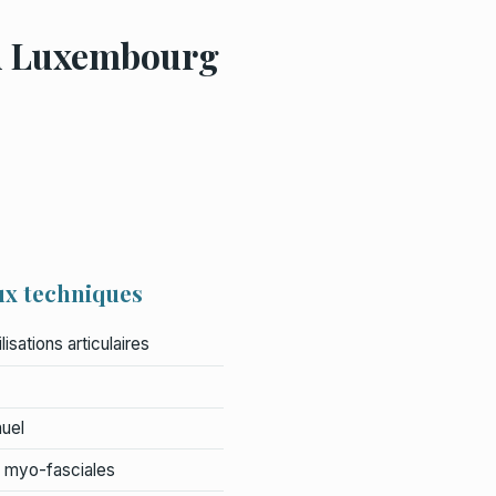
du Luxembourg
ux techniques
isations articulaires
uel
 myo-fasciales