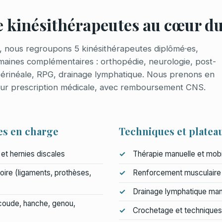
e kinésithérapeutes au cœur 
l, nous regroupons 5 kinésithérapeutes diplômé·es,
maines complémentaires : orthopédie, neurologie, post-
périnéale, RPG, drainage lymphatique. Nous prenons en
 sur prescription médicale, avec remboursement CNS.
es en charge
Techniques et platea
et hernies discales
Thérapie manuelle et mobil
ire (ligaments, prothèses,
Renforcement musculaire
Drainage lymphatique man
coude, hanche, genou,
Crochetage et techniques