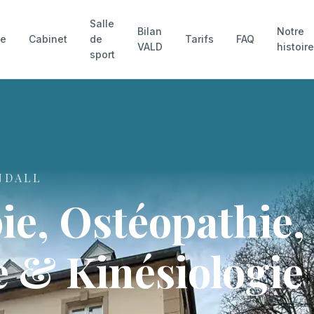
Salle
Bilan
Notre
pe
Cabinet
de
Tarifs
FAQ
VALD
histoir
sport
NDALL
ie, Ostéopathie,
 & Kinésiologie