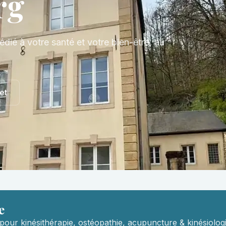
rg
édié à votre santé et votre bien-être, au
et
e
pour kinésithérapie, ostéopathie, acupuncture & kinésiologi