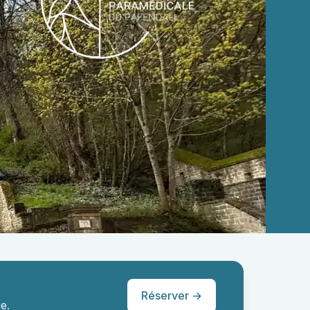
Réserver →
e.