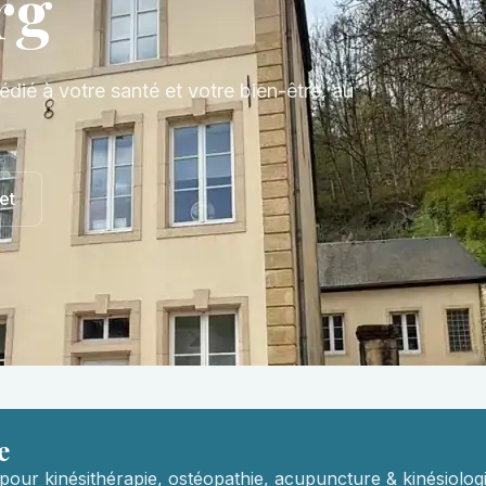
rg
édié à votre santé et votre bien-être, au
et
e
pour kinésithérapie, ostéopathie, acupuncture & kinésiologi