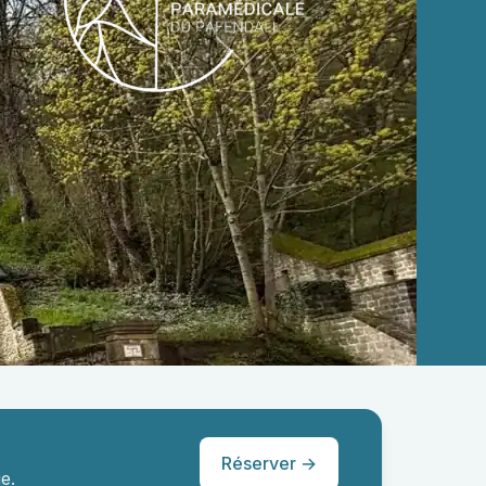
Réserver →
e.