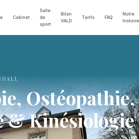
Salle
Bilan
Notre
pe
Cabinet
de
Tarifs
FAQ
VALD
histoir
sport
NDALL
ie, Ostéopathie,
 & Kinésiologie