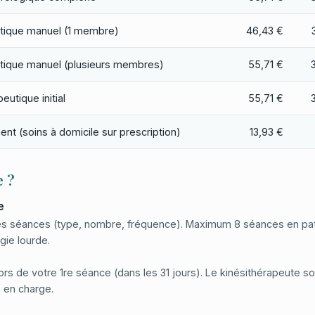
tique manuel (1 membre)
46,43 €
tique manuel (plusieurs membres)
55,71 €
eutique initial
55,71 €
ent (soins à domicile sur prescription)
13,93 €
 ?
e
les séances (type, nombre, fréquence). Maximum 8 séances en pat
gie lourde.
rs de votre 1re séance (dans les 31 jours). Le kinésithérapeute 
e en charge.