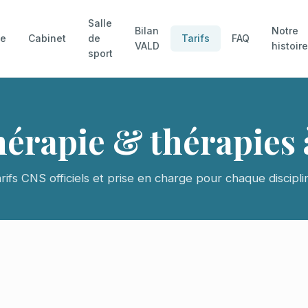
Salle
Bilan
Notre
pe
Cabinet
de
Tarifs
FAQ
VALD
histoir
sport
thérapie & thérapie
rifs CNS officiels et prise en charge pour chaque discipli