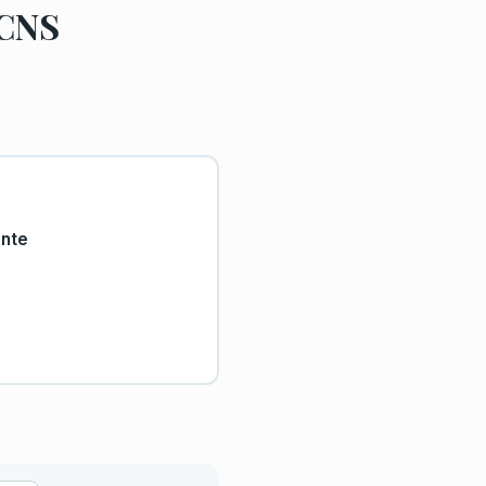
 CNS
ante
)