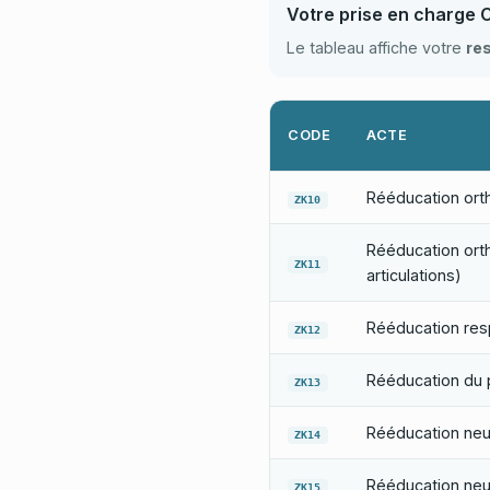
Votre prise en charge 
Le tableau affiche votre
re
CODE
ACTE
Rééducation orth
ZK10
Rééducation ort
ZK11
articulations)
Rééducation resp
ZK12
Rééducation du 
ZK13
Rééducation neu
ZK14
Rééducation ne
ZK15