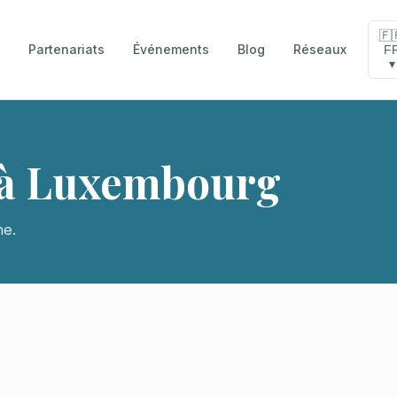
🇫
Partenariats
Événements
Blog
Réseaux
F
e
▾
s à Luxembourg
ne.