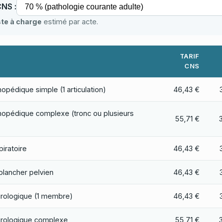
CNS :
ste à charge
estimé par acte.
TARIF
CNS
opédique simple (1 articulation)
46,43 €
hopédique complexe (tronc ou plusieurs
55,71 €
iratoire
46,43 €
plancher pelvien
46,43 €
rologique (1 membre)
46,43 €
urologique complexe
55,71 €