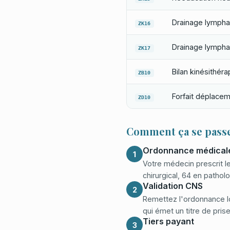
Drainage lympha
ZK16
Drainage lympha
ZK17
Bilan kinésithérap
ZB10
Forfait déplacem
ZD10
Comment ça se passe
Ordonnance médical
1
Votre médecin prescrit 
chirurgical, 64 en patholo
Validation CNS
2
Remettez l'ordonnance lo
qui émet un titre de pris
Tiers payant
3