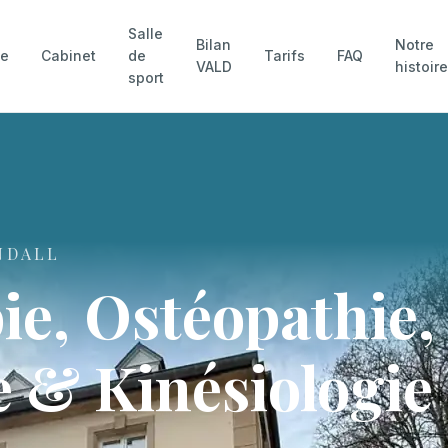
Salle
Bilan
Notre
pe
Cabinet
de
Tarifs
FAQ
VALD
histoir
sport
NDALL
ie, Ostéopathie,
 & Kinésiologie