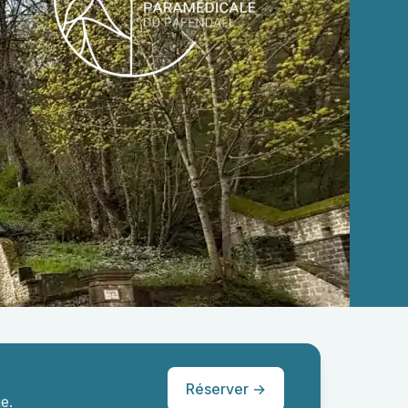
Réserver →
e.