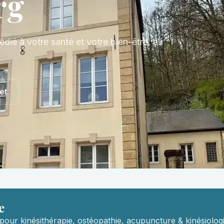
rg
édié à votre santé et votre bien-être, au
et
e
pour kinésithérapie, ostéopathie, acupuncture & kinésiologi