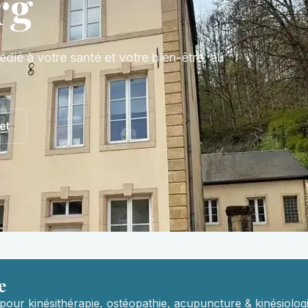
rg
édié à votre santé et votre bien-être, au
et
e
pour kinésithérapie, ostéopathie, acupuncture & kinésiologi