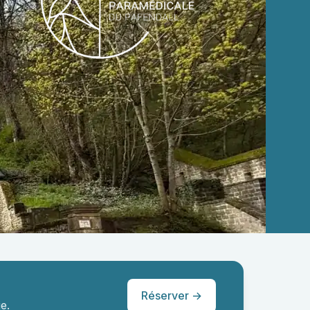
Réserver →
e.