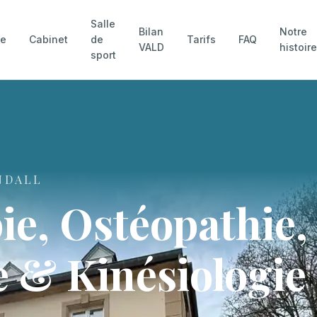
Salle
Bilan
Notre
pe
Cabinet
de
Tarifs
FAQ
VALD
histoir
sport
NDALL
ie, Ostéopathie,
 & Kinésiologie