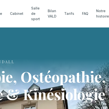
Salle
Bilan
Notre
pe
Cabinet
de
Tarifs
FAQ
VALD
histoir
sport
NDALL
ie, Ostéopathie,
 & Kinésiologie