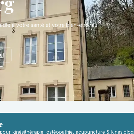
rg
édié à votre santé et votre bien-être, au
et
e
pour kinésithérapie, ostéopathie, acupuncture & kinésiologi