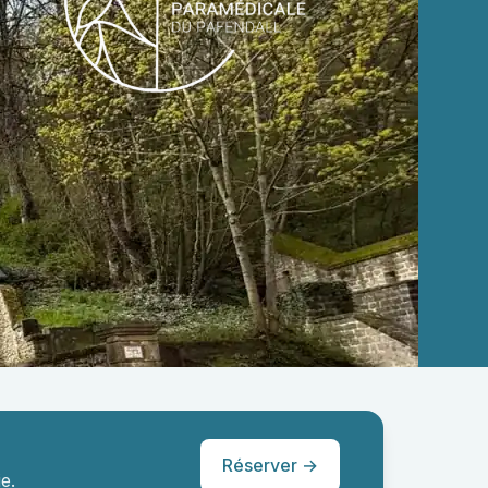
Réserver →
e.